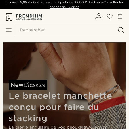
Livraison
5,95 €
- Option gratuite à partir de
39,00 €
d'achats -
Consulter les
options de livraison
Rechercher
Le bracelet manchette
conçu pour faire du
stacking
La pierre angulaire de vos bijoux
New
Classics