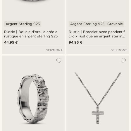
Argent Sterling 925
Argent Sterling 925
Gravable
Rustic | Boucle d'oreille créole
Rustic | Bracelet avec pendentif
rustique en argent sterling 925
croix rustique en argent sterling
925
44,95 €
94,95 €
SEIZMONT
SEIZMONT