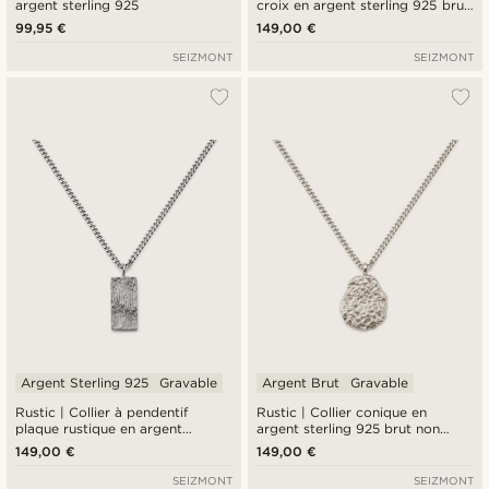
argent sterling 925
croix en argent sterling 925 brut
non plaqué
99,95 €
149,00 €
SEIZMONT
SEIZMONT
Argent Sterling 925
Gravable
Argent Brut
Gravable
Rustic | Collier à pendentif
Rustic | Collier conique en
plaque rustique en argent
argent sterling 925 brut non
sterling 925
plaqué
149,00 €
149,00 €
SEIZMONT
SEIZMONT