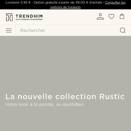
Livraison
5,95 €
- Option gratuite à partir de
39,00 €
d'achats -
Consulter les
options de livraison
Rechercher
La nouvelle collection Rustic
Votre look à la pointe, au quotidien