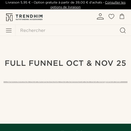
Livraison
5,95 €
- Option gratuite à partir de
39,00 €
d'achats -
Consulter les
options de livraison
Rechercher
FULL FUNNEL OCT & NOV 25
The art of layers
Combinez les bracelets, les colliers et les bagues au
gré de vos envies.
COMMENCEZ À SUPERPOSER