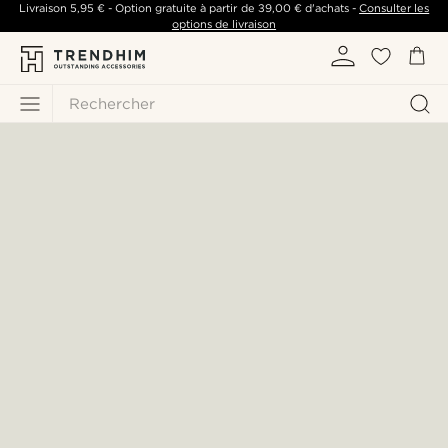
Livraison
5,95 €
- Option gratuite à partir de
39,00 €
d'achats -
Consulter les
options de livraison
Rechercher