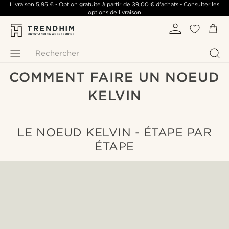
Livraison
5,95 €
- Option gratuite à partir de
39,00 €
d'achats -
Consulter les
options de livraison
Rechercher
COMMENT FAIRE UN NOEUD
KELVIN
LE NOEUD KELVIN - ÉTAPE PAR
ÉTAPE