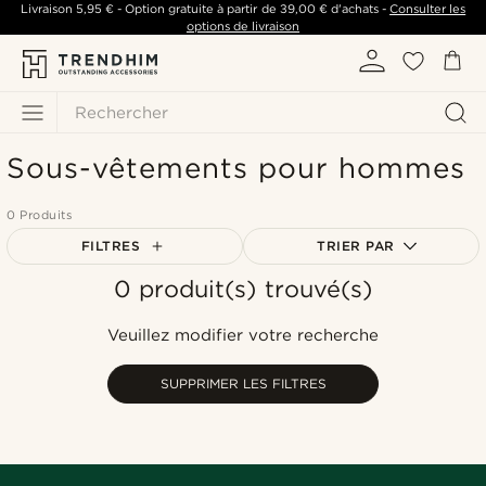
Livraison
5,95 €
- Option gratuite à partir de
39,00 €
d'achats -
Consulter les
options de livraison
Rechercher
Sous-vêtements pour hommes
0 Produits
FILTRES
TRIER PAR
0 produit(s) trouvé(s)
Le plus populaire
Nouveautés
Veuillez modifier votre recherche
Prix croissant
Prix décroissant
SUPPRIMER LES FILTRES