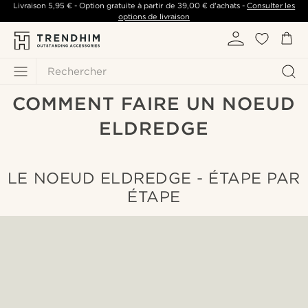
Livraison
5,95 €
- Option gratuite à partir de
39,00 €
d'achats -
Consulter les
options de livraison
Rechercher
COMMENT FAIRE UN NOEUD
ELDREDGE
LE NOEUD ELDREDGE - ÉTAPE PAR
ÉTAPE