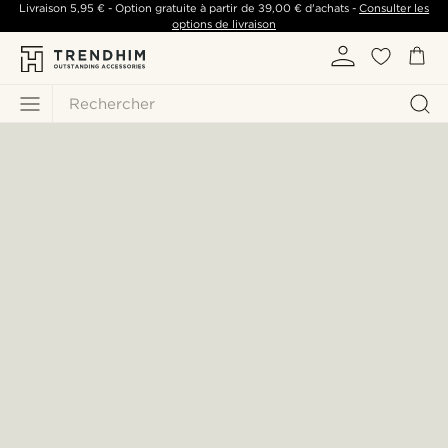
Livraison
5,95 €
- Option gratuite à partir de
39,00 €
d'achats -
Consulter les
options de livraison
Rechercher