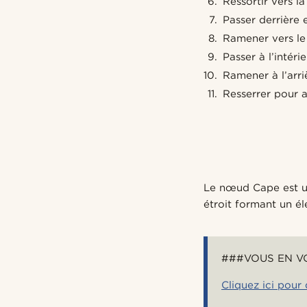
Ressortir vers l
Passer derrière e
Ramener vers le 
Passer à l’intéri
Ramener à l’arri
Resserrer pour a
Le nœud Cape est u
étroit formant un é
###VOUS EN V
Cliquez ici pour