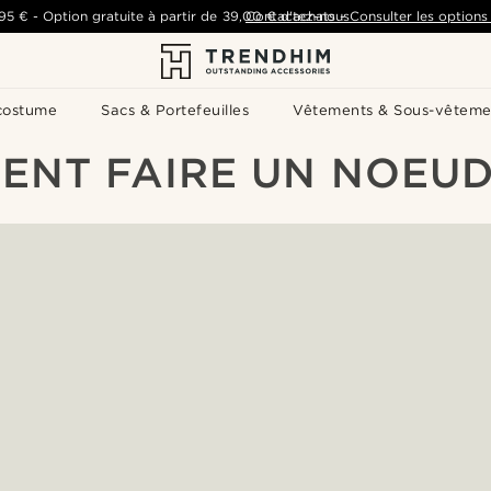
,95 €
-
Option gratuite à partir de
39,00 €
Contactez-nous
d'achats
-
Consulter les options 
costume
Sacs & Portefeuilles
Vêtements & Sous-vêteme
ENT FAIRE UN NOEUD