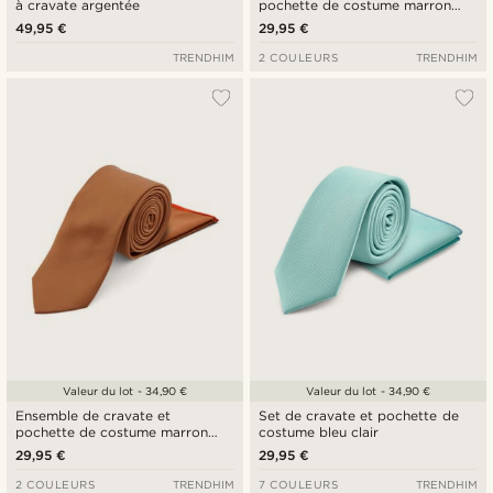
à cravate argentée
pochette de costume marron
foncé
49,95 €
29,95 €
TRENDHIM
2 COULEURS
TRENDHIM
Valeur du lot - 34,90 €
Valeur du lot - 34,90 €
Ensemble de cravate et
Set de cravate et pochette de
pochette de costume marron
costume bleu clair
clair
29,95 €
29,95 €
2 COULEURS
TRENDHIM
7 COULEURS
TRENDHIM