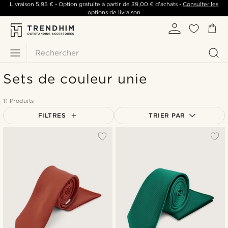
Livraison
5,95 €
- Option gratuite à partir de
39,00 €
d'achats -
Consulter les
options de livraison
Rechercher
Sets de couleur unie
11 Produits
FILTRES
TRIER PAR
Le plus populaire
Nouveautés
Prix croissant
Prix décroissant