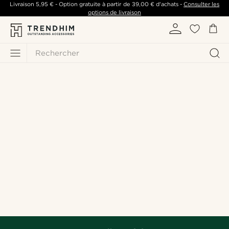
Livraison
5,95 €
- Option gratuite à partir de
39,00 €
d'achats -
Consulter les
options de livraison
Rechercher