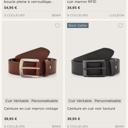
boucle pleine à verrouillage
cuir marron RFID
automatique
54,95 €
34,95 €
3 COULEURS
BSWK
9 COULEURS
LUCLEON
Best-Seller
Cuir Véritable
Personnalisable
Cuir Véritable
Personnalisable
Ceinture en cuir marron vintage
Ceinture en cuir noir texturé
39,95 €
39,95 €
3 COULEURS
BSWK
5 COULEURS
BSWK