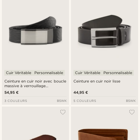
Cuir Véritable
Personnalisable
Cuir Véritable
Personnalisable
Ceinture en cuir noir avec boucle
Ceinture en cuir noir lisse
massive à verrouillage
automatique
54,95 €
44,95 €
3 COULEURS
BSWK
5 COULEURS
BSWK