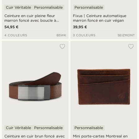
Cuir Véritable
Personnalisable
Personnalisable
Ceinture en cuir pleine fleur
Fixus | Ceinture automatique
marron foncé avec boucle à
marron foncé en cuir végan
verrouillage automatique
54,95 €
39,95 €
4 COULEURS
BSWK
3 COULEURS
SEIZMONT
Cuir Véritable
Personnalisable
Personnalisable
Ceinture en cuir brun foncé avec
Mini porte-cartes Montreal en