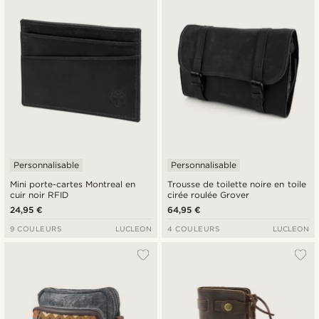
Personnalisable
Personnalisable
Mini porte-cartes Montreal en
Trousse de toilette noire en toile
cuir noir RFID
cirée roulée Grover
24,95 €
64,95 €
9 COULEURS
LUCLEON
4 COULEURS
LUCLEON