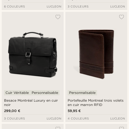
6 COULEURS
LUCLEON
3 COULEURS
LUCLEON
Cuir Véritable
Personnalisable
Personnalisable
Besace Montréal Luxury en cuir
Portefeuille Montreal trois volets
noir
en cuir marron RFID
299,00 €
59,95 €
3 COULEURS
LUCLEON
4 COULEURS
LUCLEON