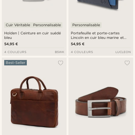
Cuir Véritable
Personnalisable
Personnalisable
Holden | Ceinture en cuir suédé
Portefeuille et porte-cartes
bleu
Lincoln en cuir bleu marine et
bleu cobalt anti-RFID
54,95 €
54,95 €
4 COULEURS
BSWK
4 COULEURS
LUCLEON
Best-Seller