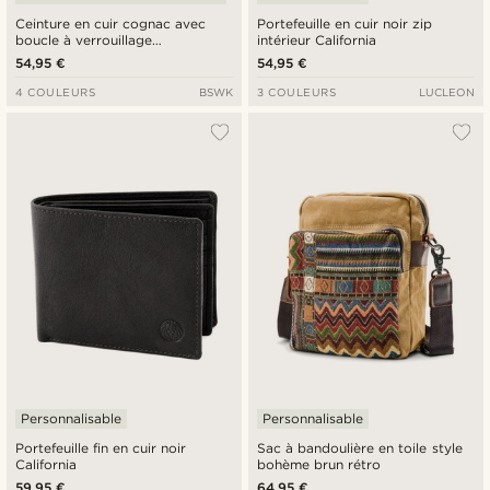
Ceinture en cuir cognac avec
Portefeuille en cuir noir zip
boucle à verrouillage
intérieur California
automatique
54,95 €
54,95 €
4 COULEURS
BSWK
3 COULEURS
LUCLEON
Personnalisable
Personnalisable
Portefeuille fin en cuir noir
Sac à bandoulière en toile style
California
bohème brun rétro
59,95 €
64,95 €