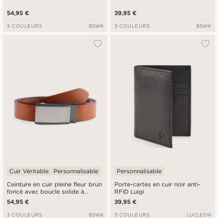
54,95 €
39,95 €
3 COULEURS
BSWK
3 COULEURS
BSWK
Cuir Véritable
Personnalisable
Personnalisable
Ceinture en cuir pleine fleur brun
Porte-cartes en cuir noir anti-
foncé avec boucle solide à
RFID Luigi
verrouillage automatique
54,95 €
39,95 €
3 COULEURS
BSWK
3 COULEURS
LUCLEON