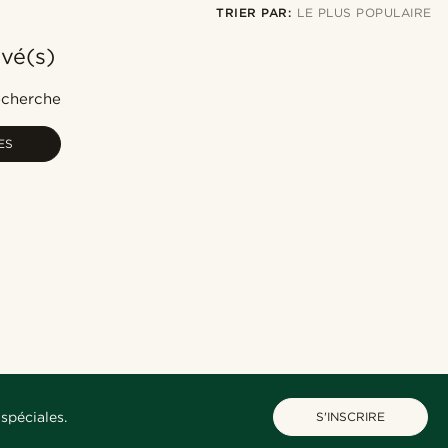
TRIER PAR:
LE PLUS POPULAIRE
uvé(s)
Le plus populaire
Nouveautés
recherche
Prix croissant
ES
Prix décroissant
spéciales.
S'INSCRIRE