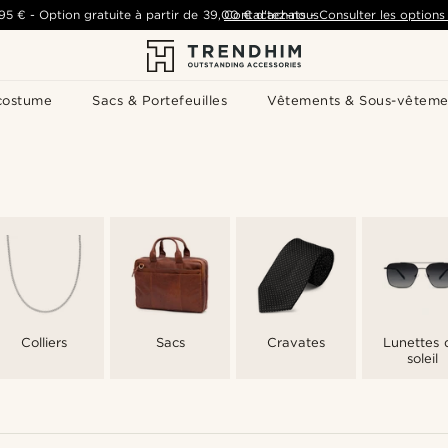
,95 €
-
Option gratuite à partir de
39,00 €
Contactez-nous
d'achats
-
Consulter les options 
costume
Sacs & Portefeuilles
Vêtements & Sous-vêteme
Colliers
Sacs
Cravates
Lunettes 
soleil