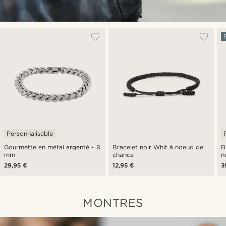
Personnalisable
Gourmette en métal argenté - 8
Bracelet noir Whit à noeud de
B
mm
chance
n
29,95 €
12,95 €
3
MONTRES