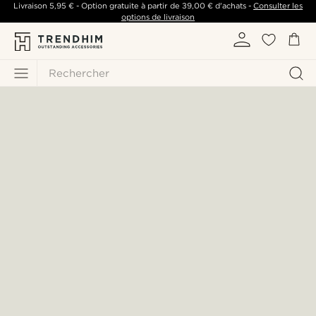
Livraison
5,95 €
- Option gratuite à partir de
39,00 €
d'achats -
Consulter les
options de livraison
Rechercher