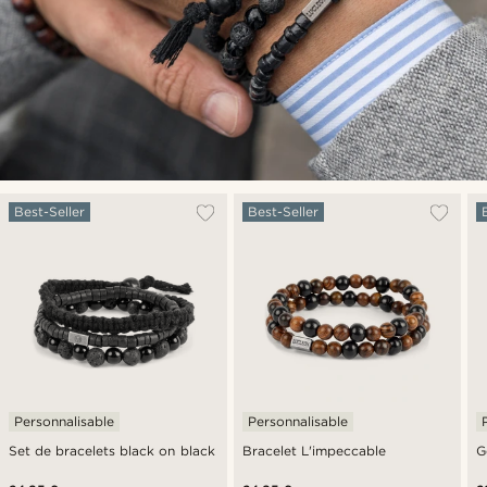
Best-Seller
Best-Seller
Personnalisable
Personnalisable
Set de bracelets black on black
Bracelet L'impeccable
G