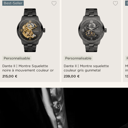
Best-Seller
Personnalisable
Personnalisable
Dante II | Montre Squelette
Dante II | Montre squelette
M
noire à mouvement couleur or
couleur gris gunmetal
i
215,00 €
239,00 €
1