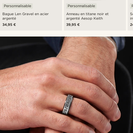
Personnalisable
Personnalisable
Bague Len Gravel en acier
Anneau en titane noir et
S
argenté
argenté Aesop Keith
i
34,95 €
39,95 €
2