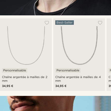
Best-Seller
Personnalisable
Personnalisable
Chaîne argentée à mailles de 2
Chaîne argentée à mailles de 4
C
mm
mm
34,95 €
34,95 €
3