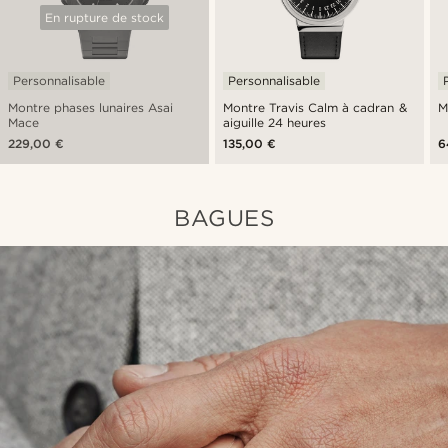
En rupture de stock
Personnalisable
Personnalisable
Montre phases lunaires Asai
Montre Travis Calm à cadran &
M
Mace
aiguille 24 heures
229,00 €
135,00 €
6
BAGUES