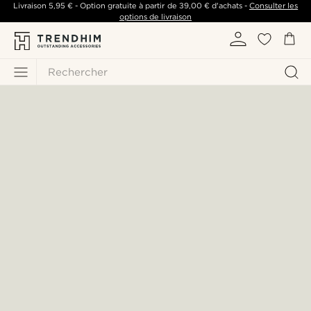
Livraison
5,95 €
- Option gratuite à partir de
39,00 €
d'achats -
Consulter les
options de livraison
Rechercher