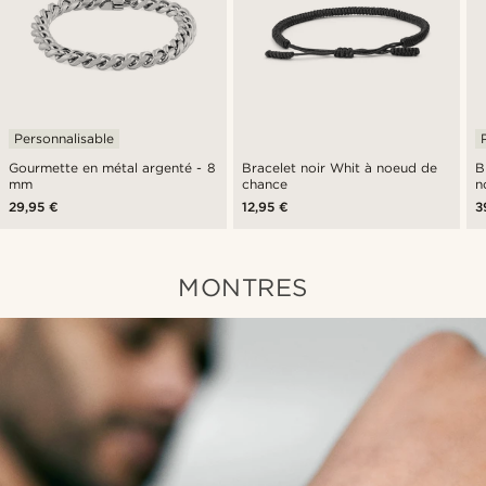
Personnalisable
Gourmette en métal argenté - 8
Bracelet noir Whit à noeud de
B
mm
chance
n
29,95 €
12,95 €
3
MONTRES