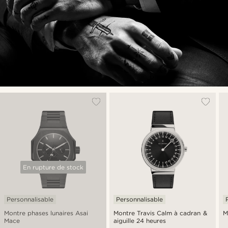
En rupture de stock
Personnalisable
Personnalisable
Montre phases lunaires Asai
Montre Travis Calm à cadran &
M
Mace
aiguille 24 heures