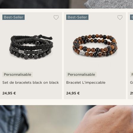
Best-Seller
Best-Seller
Personnalisable
Personnalisable
Set de bracelets black on black
Bracelet L'impeccable
G
24,95 €
24,95 €
2