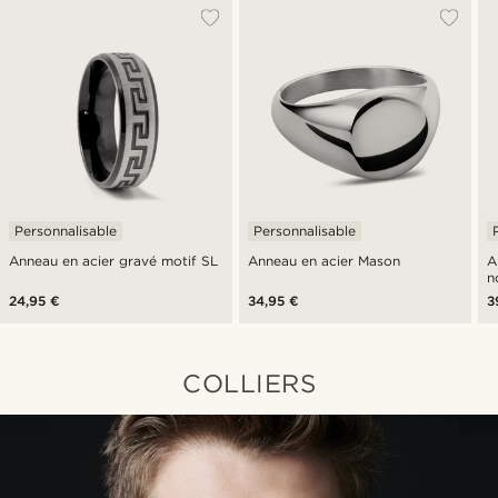
Personnalisable
Personnalisable
Anneau en acier gravé motif SL
Anneau en acier Mason
A
n
24,95 €
34,95 €
3
COLLIERS