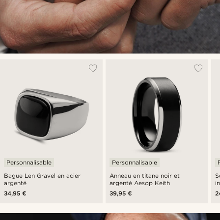
Personnalisable
Personnalisable
Bague Len Gravel en acier
Anneau en titane noir et
S
argenté
argenté Aesop Keith
i
34,95 €
39,95 €
2