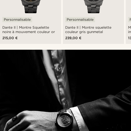
Personnalisable
Personnalisable
Dante II | Montre Squelette
Dante II | Montre squelette
M
noire à mouvement couleur or
couleur gris gunmetal
i
215,00 €
239,00 €
1