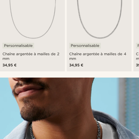
Personnalisable
Personnalisable
Chaîne argentée à mailles de 2
Chaîne argentée à mailles de 4
C
mm
mm
34,95 €
34,95 €
3