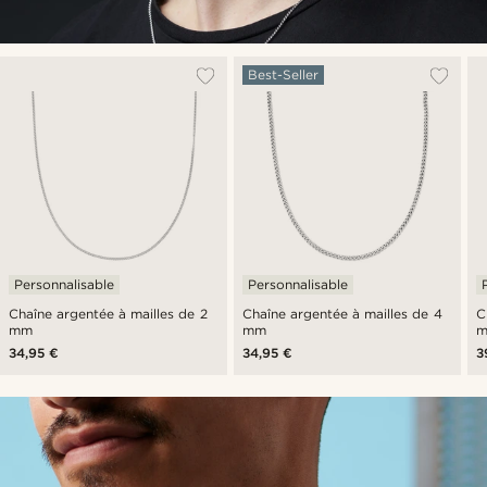
Best-Seller
Personnalisable
Personnalisable
Chaîne argentée à mailles de 2
Chaîne argentée à mailles de 4
C
mm
mm
34,95 €
34,95 €
3