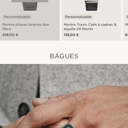
Personnalisable
Personnalisable
Montre phases lunaires Asai
Montre Travis Calm à cadran &
M
Mace
aiguille 24 heures
229,00 €
135,00 €
6
BAGUES