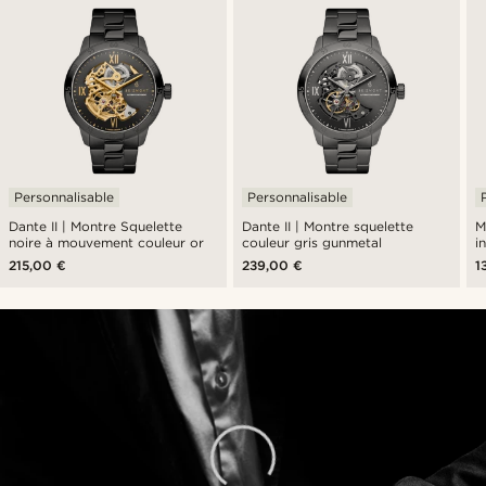
Personnalisable
Personnalisable
Dante II | Montre Squelette
Dante II | Montre squelette
M
noire à mouvement couleur or
couleur gris gunmetal
i
215,00 €
239,00 €
1