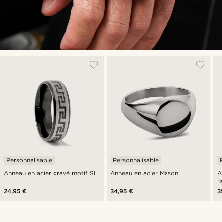
Personnalisable
Personnalisable
Anneau en acier gravé motif SL
Anneau en acier Mason
A
n
24,95 €
34,95 €
3