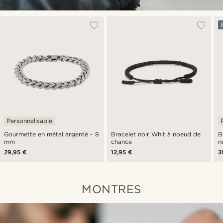
Personnalisable
Gourmette en métal argenté - 8
Bracelet noir Whit à noeud de
B
mm
chance
n
29,95 €
12,95 €
3
MONTRES