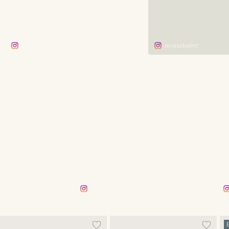
adamsadilek
reveszbalint
adamsadilek