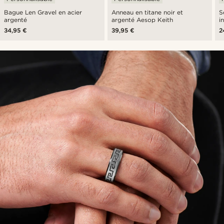
Bague Len Gravel en acier
Anneau en titane noir et
S
argenté
argenté Aesop Keith
i
34,95 €
39,95 €
2