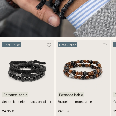
Best-Seller
Best-Seller
Personnalisable
Personnalisable
Set de bracelets black on black
Bracelet L'impeccable
G
24,95 €
24,95 €
2