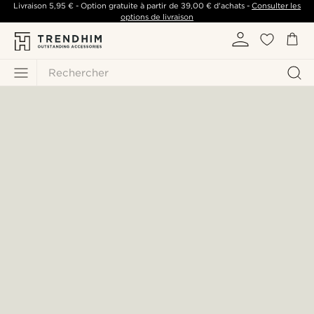
Livraison
5,95 €
- Option gratuite à partir de
39,00 €
d'achats -
Consulter les
options de livraison
Rechercher