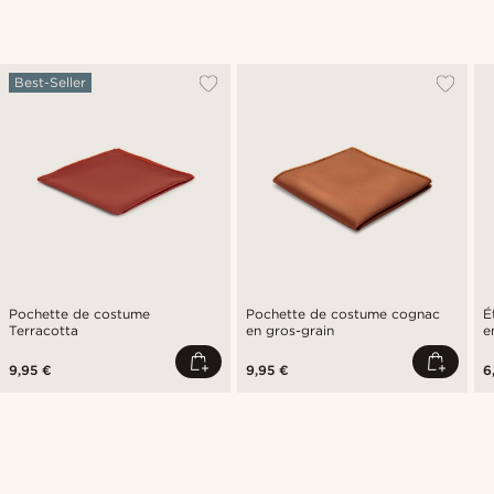
Best-Seller
Pochette de costume
Pochette de costume cognac
É
Terracotta
en gros-grain
e
9,95 €
9,95 €
6