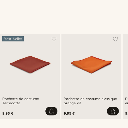
Best-Seller
Pochette de costume
Pochette de costume classique
P
Terracotta
orange vif
e
9,95 €
9,95 €
9