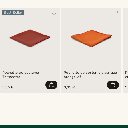
Best-Seller
Pochette de costume
Pochette de costume classique
P
Terracotta
orange vif
e
9,95 €
9,95 €
9