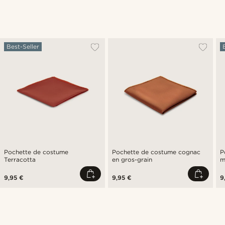
Best-Seller
Pochette de costume
Pochette de costume cognac
P
Terracotta
en gros-grain
m
9,95 €
9,95 €
9