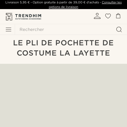
Livraison
5,95 €
- Option gratuite à partir de
39,00 €
d'achats -
Consulter les
options de livraison
Rechercher
LE PLI DE POCHETTE DE
COSTUME LA LAYETTE