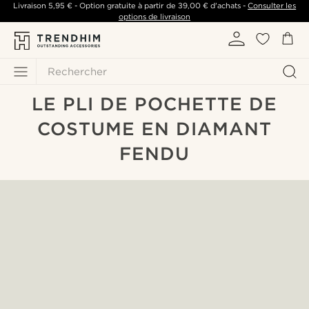
Livraison
5,95 €
- Option gratuite à partir de
39,00 €
d'achats -
Consulter les
options de livraison
Rechercher
LE PLI DE POCHETTE DE
COSTUME EN DIAMANT
FENDU