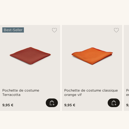
Best-Seller
Pochette de costume
Pochette de costume classique
P
Terracotta
orange vif
e
9,95 €
9,95 €
9