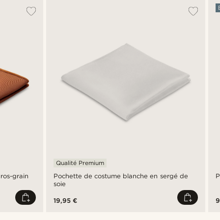
Qualité Premium
ros-grain
Pochette de costume blanche en sergé de
P
soie
19,95 €
9