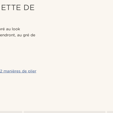
HETTE DE
oré au look
iendront, au gré de
2 manières de plier