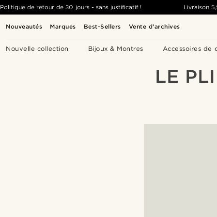
Politique de retour de 30 jours - sans justificatif !
Livraison
5
Nouveautés
Marques
Best-Sellers
Vente d'archives
Nouvelle collection
Bijoux & Montres
Accessoires de 
LE PL