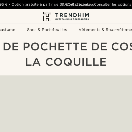
,95 €
-
Option gratuite à partir de
39,00 €
Contactez-nous
d'achats
-
Consulter les options 
costume
Sacs & Portefeuilles
Vêtements & Sous-vêteme
I DE POCHETTE DE C
LA COQUILLE