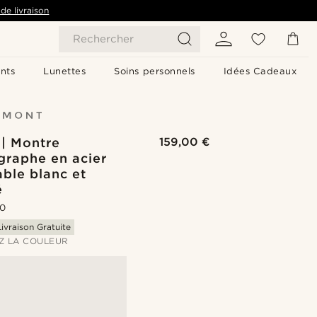
de livraison
Rechercher
nts
Lunettes
Soins personnels
Idées Cadeaux
 | Montre
159,00 €
graphe en acier
ble blanc et
é
.0
Livraison Gratuite
Z LA COULEUR