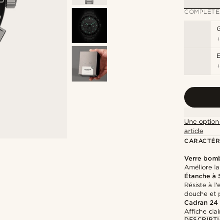
COMPLÉTE
G
Une option 
article
CARACTÉR
Verre bom
Améliore la 
Étanche à
Résiste à l
douche et 
Cadran 24
Affiche cla
DESCRIPT