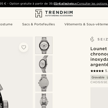
,95 €
-
Option gratuite à partir de
39,00 €
Contactez-nous
d'achats
-
Consulter les options 
costume
Sacs & Portefeuilles
Vêtements & Sous-vêteme
Lounet
chrono
inoxyda
argent
5
Gravable
CHOISISSE