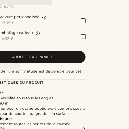
Z AVEC
ravure personnalisée
+
17,95 €
Emballage cadeau
+
4,95 €
AJOUTER AU PANIER
de livraison gratuite est disponible pour cet
ISTIQUES DU PRODUIT
bé
visibilité sous tous les angles
 50 m
'eau pour un usage quotidien, y compris sous la
pour de courtes baignades en surface
 heures
irement toutes les heures de la journée
ION