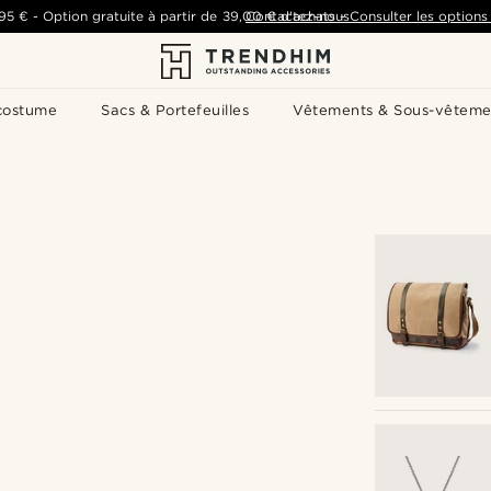
,95 €
-
Option gratuite à partir de
39,00 €
Contactez-nous
d'achats
-
Consulter les options 
costume
Sacs & Portefeuilles
Vêtements & Sous-vêteme