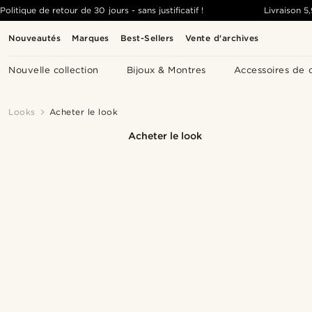
Politique de retour de 30 jours - sans justificatif !
Livraison
5
Nouveautés
Marques
Best-Sellers
Vente d'archives
Nouvelle collection
Bijoux & Montres
Accessoires de 
Looks
Acheter le look
Acheter le look