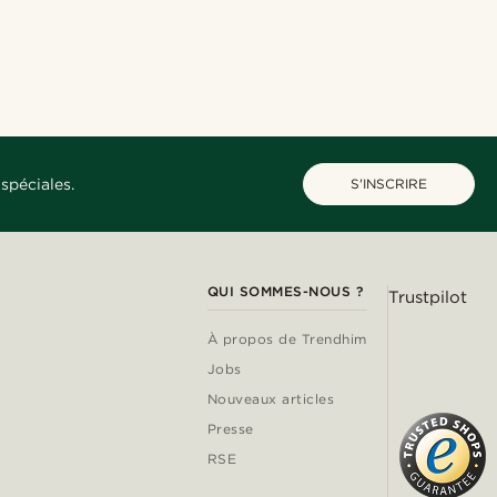
Acheter le look
Acheter le look
@pabloceazar
@laperlenoire_____
@alessandro_casiglia
spéciales.
S'INSCRIRE
QUI SOMMES-NOUS ?
Trustpilot
À propos de Trendhim
Jobs
Nouveaux articles
Presse
RSE