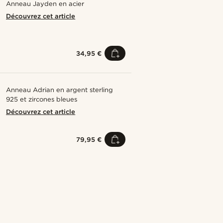
Anneau Jayden en acier
Découvrez cet article
34,95 €
Anneau Adrian en argent sterling
925 et zircones bleues
Découvrez cet article
79,95 €
Acheter le look
Acheter le
@daniigarciia01
Acheter le look
Acheter le look
Acheter le look