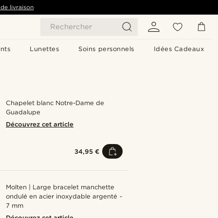
de livraison
Rechercher
nts
Lunettes
Soins personnels
Idées Cadeaux
Chapelet blanc Notre-Dame de
Guadalupe
Découvrez cet article
34,95 €
Molten | Large bracelet manchette
ondulé en acier inoxydable argenté -
7 mm
Découvrez cet article