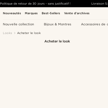
Politique de retour de 30 jours - sans justificatif !
Livraison
5
Nouveautés
Marques
Best-Sellers
Vente d'archives
Nouvelle collection
Bijoux & Montres
Accessoires de 
Looks
Acheter le look
Acheter le look