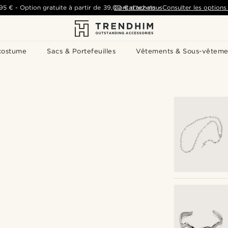
,95 €
-
Option gratuite à partir de
39,00 €
Contactez-nous
d'achats
-
Consulter les options 
costume
Sacs & Portefeuilles
Vêtements & Sous-vêteme