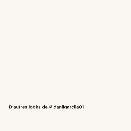
Acheter le look
D'autres looks de
@daniigarciia01
@daniigarciia01
@daniig
Acheter le look
Acheter le look
Acheter le look