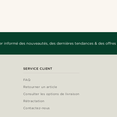
Acheter le look
Acheter le look
Acheter le look
Acheter le look
@jaimedeelgado
@heherayan_
@marcossapere
@gianlucca_franco11
@kentvpham
er informé des nouveautés, des dernières tendances & des offres 
SERVICE CLIENT
FAQ
Retourner un article
Consulter les options de livraison
Rétractation
Contactez-nous