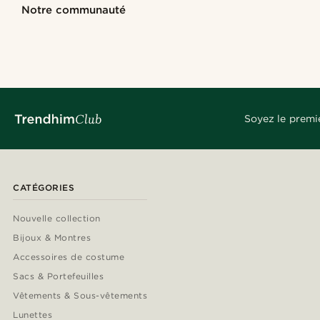
Acheter le look
Acheter le look
Notre communauté
@_pedropinto25
@Olivergeorgems
@kevinmistryy
@lenny.am
@kyrosh.piroz
@lenny.am
@jaimedeelgado
Soyez le premi
CATÉGORIES
Nouvelle collection
Bijoux & Montres
Accessoires de costume
Sacs & Portefeuilles
Vêtements & Sous-vêtements
Lunettes