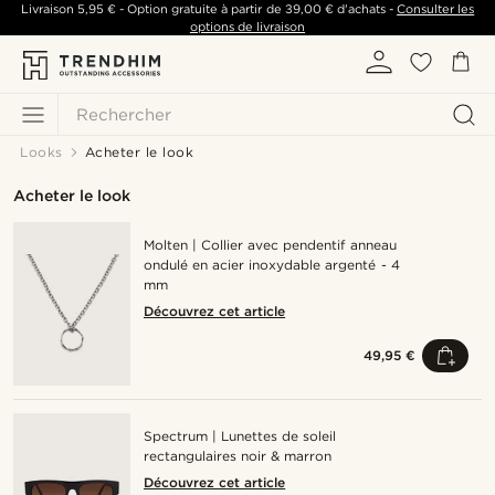
Livraison
5,95 €
- Option gratuite à partir de
39,00 €
d'achats -
Consulter les
options de livraison
Rechercher
Looks
Acheter le look
Acheter le look
Molten | Collier avec pendentif anneau
ondulé en acier inoxydable argenté - 4
mm
Découvrez cet article
49,95 €
Spectrum | Lunettes de soleil
rectangulaires noir & marron
Découvrez cet article