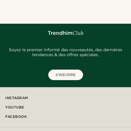
@_pedropinto25
@jaimedeelgado
@kyrosh.piroz
@pabloceazar
@seb_reyneke_
@christophercharles
@Trendhim
@pabloceazar
@pabloceazar
Soyez le premier informé des nouveautés, des dernières
tendances & des offres spéciales.
S'INSCRIRE
INSTAGRAM
YOUTUBE
FACEBOOK