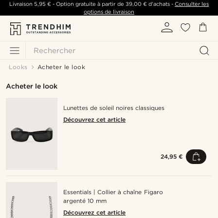
Livraison
5,95 €
- Option gratuite à partir de
39,00 €
d'achats -
Consulter les
options de livraison
Rechercher
Looks
Acheter le look
Acheter le look
Lunettes de soleil noires classiques
Découvrez cet article
24,95 €
Essentials | Collier à chaîne Figaro
argenté 10 mm
Découvrez cet article