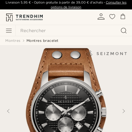
Livraison
5,95 €
- Option gratuite à partir de
39,00 €
d'achats -
Consulter les
options de livraison
Rechercher
Montres
Montres bracelet