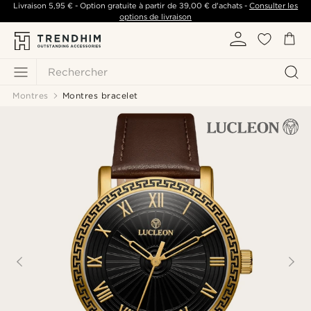
Livraison
5,95 €
- Option gratuite à partir de
39,00 €
d'achats -
Consulter les
options de livraison
Rechercher
Montres
Montres bracelet