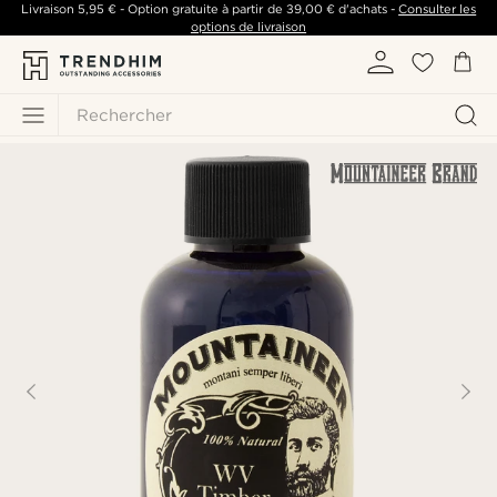
Livraison
5,95 €
- Option gratuite à partir de
39,00 €
d'achats -
Consulter les
options de livraison
Rechercher