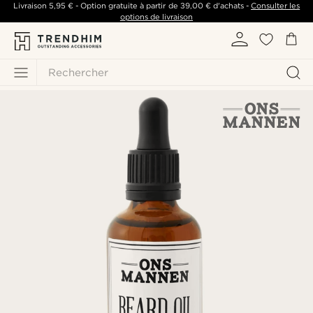
Livraison
5,95 €
- Option gratuite à partir de
39,00 €
d'achats -
Consulter les
options de livraison
Rechercher