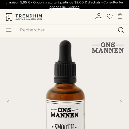
Livraison
5,95 €
- Option gratuite à partir de
39,00 €
d'achats -
Consulter les
options de livraison
Rechercher