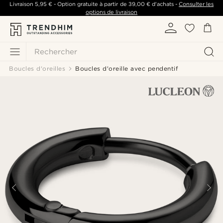
Livraison
5,95 €
- Option gratuite à partir de
39,00 €
d'achats -
Consulter les
options de livraison
Rechercher
Boucles d'oreilles
Boucles d'oreille avec pendentif