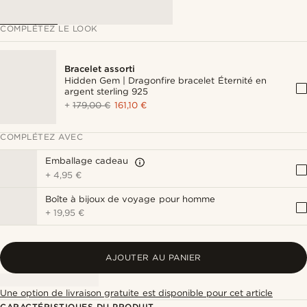
COMPLÉTEZ LE LOOK
Bracelet assorti
Hidden Gem | Dragonfire bracelet Éternité en
argent sterling 925
+
179,00 €
161,10 €
COMPLÉTEZ AVEC
Emballage cadeau
+
4,95 €
Boîte à bijoux de voyage pour homme
+
19,95 €
AJOUTER AU PANIER
Une option de livraison gratuite est disponible pour cet article
CARACTÉRISTIQUES DU PRODUIT