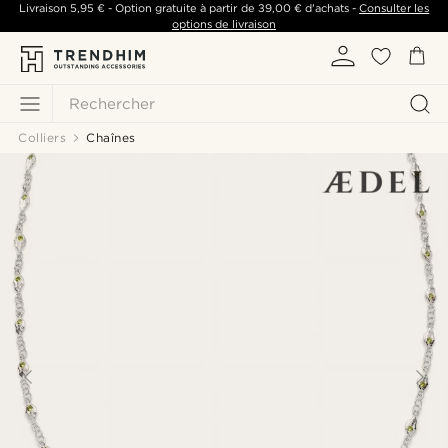
Livraison
5,95 €
- Option gratuite à partir de
39,00 €
d'achats -
Consulter les
options de livraison
Rechercher
Colliers
Chaînes