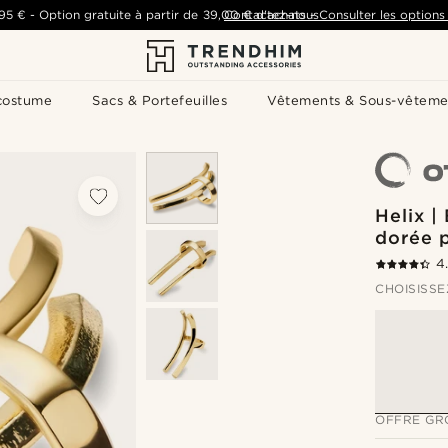
,95 €
-
Option gratuite à partir de
39,00 €
Contactez-nous
d'achats
-
Consulter les options 
costume
Sacs & Portefeuilles
Vêtements & Sous-vêteme
Helix |
dorée p
4
CHOISISSE
OFFRE GR