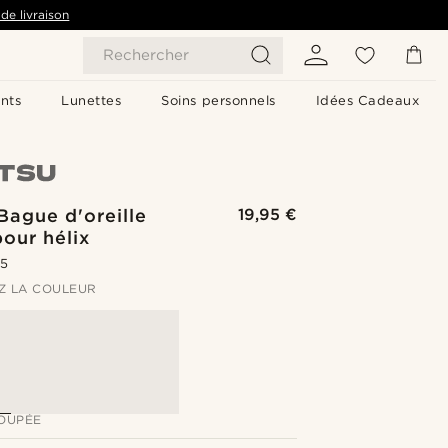
de livraison
Rechercher
nts
Lunettes
Soins personnels
Idées Cadeaux
 Bague d'oreille
19,95 €
our hélix
.5
Z LA COULEUR
OUPÉE