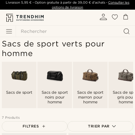
Livraison
5,95 €
- Option gratuite à partir de
39,00 €
d'achats -
Consulter les
options de livraison
Rechercher
Sacs de sport verts pour
homme
Sacs de sport
Sacs de sport
Sacs de sport
Sacs de spo
noirs pour
marron pour
gris pour
homme
homme
homme
7 Produits
FILTRES
TRIER PAR