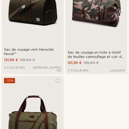
Sac de voyage vert Herschel
Sac de voyage en toile à motif
Novel™
de feuilles camouflage et cuir de
121,50 €
135,00 €
buffle
121,50 €
135,00 €
3 COULEURS
HERSCHEL SUPPLY
CO
7 COULEURS
LUCLEON
-10%