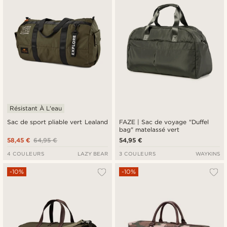
Résistant À L'eau
Sac de sport pliable vert Lealand
FAZE | Sac de voyage "Duffel
bag" matelassé vert
58,45 €
64,95 €
54,95 €
4 COULEURS
LAZY BEAR
3 COULEURS
WAYKINS
-10%
-10%