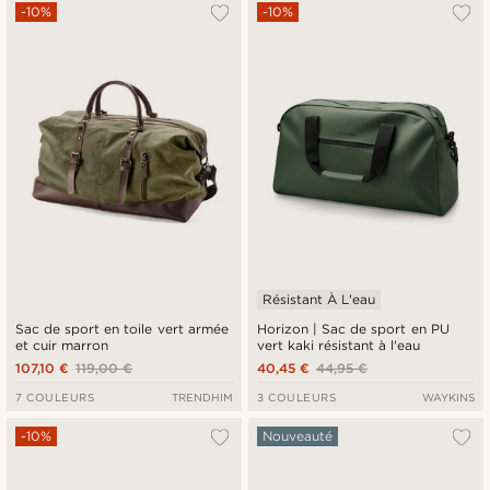
Le plus populaire
-10%
-10%
Nouveautés
Prix croissant
Prix décroissant
Résistant À L'eau
Sac de sport en toile vert armée
Horizon | Sac de sport en PU
et cuir marron
vert kaki résistant à l'eau
107,10 €
119,00 €
40,45 €
44,95 €
7 COULEURS
TRENDHIM
3 COULEURS
WAYKINS
-10%
Nouveauté