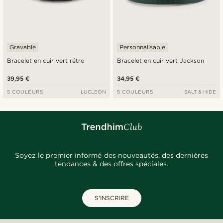
Gravable
Personnalisable
Bracelet en cuir vert rétro
Bracelet en cuir vert Jackson
39,95 €
34,95 €
5 COULEURS
LUCLEON
5 COULEURS
SALT & HIDE
Soyez le premier informé des nouveautés, des dernières
tendances & des offres spéciales.
S'INSCRIRE