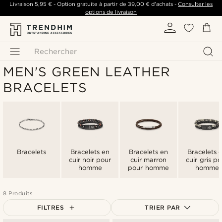
Livraison
5,95 €
- Option gratuite à partir de
39,00 €
d'achats -
Consulter les
options de livraison
Rechercher
MEN'S GREEN LEATHER
BRACELETS
Bracelets
Bracelets en
Bracelets en
Bracelets 
cuir noir pour
cuir marron
cuir gris po
homme
pour homme
homme
8 Produits
FILTRES
TRIER PAR