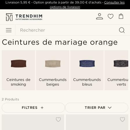
Livraison
5,95 €
- Option gratuite à partir de
39,00 €
d'achats -
Consulter les
options de livraison
Rechercher
Ceintures de mariage orange
Ceintures de
Cummerbunds
Cummerbunds
Cummerbun
smoking
beiges
bleus
verts
2 Produits
FILTRES
TRIER PAR
Le plus populaire
Nouveautés