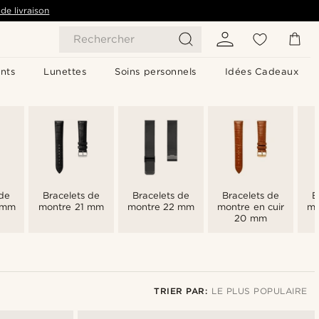
de livraison
Rechercher
nts
Lunettes
Soins personnels
Idées Cadeaux
 de
Bracelets de
Bracelets de
Bracelets de
B
 mm
montre 21 mm
montre 22 mm
montre en cuir
mo
20 mm
TRIER PAR:
LE PLUS POPULAIRE