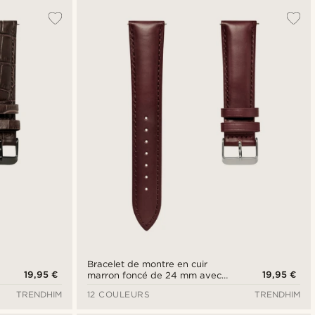
Bracelet de montre en cuir
19,95 €
19,95 €
marron foncé de 24 mm avec
boucle argentée - Fixation
TRENDHIM
12 COULEURS
TRENDHIM
rapide