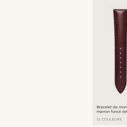
Bracelet de mont
marron foncé d
boucle noire - F
12 COULEURS