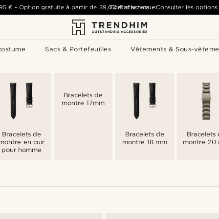
,95 €
-
Option gratuite à partir de
39,00 €
Contactez-nous
d'achats
-
Consulter les options 
costume
Sacs & Portefeuilles
Vêtements & Sous-vêteme
Bracelets de
montre 17mm
Bracelets de
Bracelets de
Bracelets
montre en cuir
montre 18 mm
montre 20
pour homme