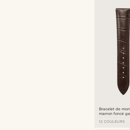
Bracelet de mont
marron foncé ga
crocodile de 24
12 COULEURS
boucle rose gold
rapide