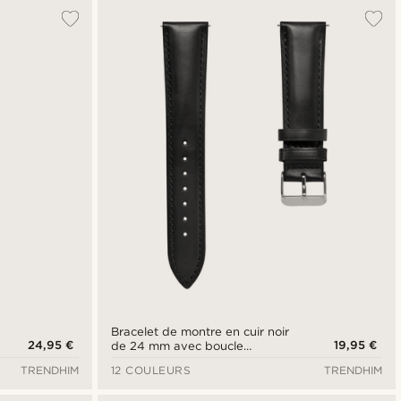
Bracelet de montre en cuir noir
24,95 €
19,95 €
de 24 mm avec boucle
argentée - Système de fixation
TRENDHIM
12 COULEURS
TRENDHIM
rapide