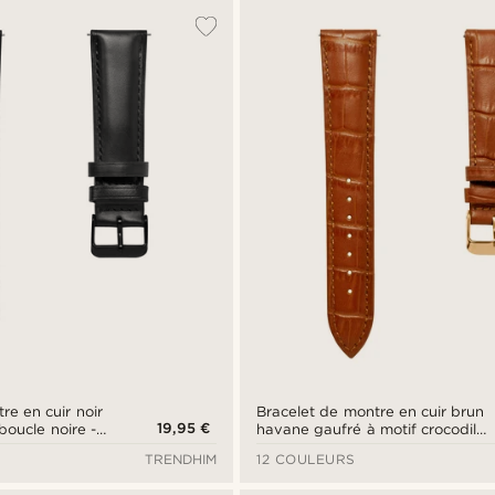
re en cuir noir
Bracelet de montre en cuir brun
19,95 €
oucle noire -
havane gaufré à motif crocodile
ion rapide
24 mm avec boucle rose gold -
TRENDHIM
12 COULEURS
Attache rapide