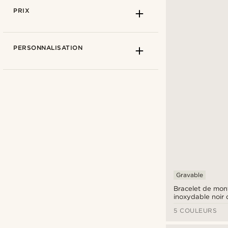
PRIX
PERSONNALISATION
Trendhim
(16)
Gravable
Bracelet de mont
inoxydable noir
Fixation rapide
5 COULEURS
€
€