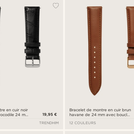
re en cuir noir
Bracelet de montre en cuir brun
19,95 €
crocodile 24 mm
havane de 24 mm avec boucle
entée - Attache
rose gold - Système de fixaton
TRENDHIM
12 COULEURS
rapide