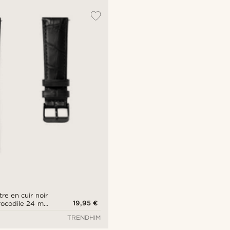
re en cuir noir
19,95 €
crocodile 24 mm
e - Attache
TRENDHIM