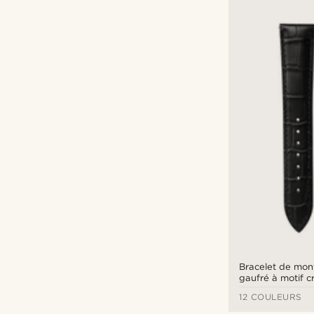
Bracelet de mont
gaufré à motif 
avec boucle noir
12 COULEURS
rapide