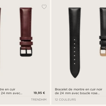
re en cuir
Bracelet de montre en cuir noir
19,95 €
e 24 mm avec
de 24 mm avec boucle rose
ixation rapide
gold - Système de fixation
TRENDHIM
12 COULEURS
rapide