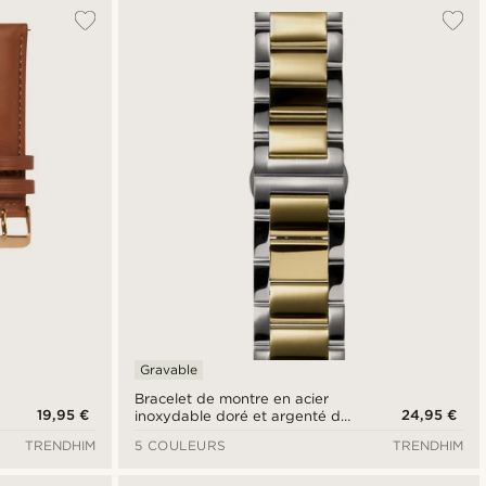
Le plus populaire
Nouveautés
Prix croissant
Prix décroissant
Gravable
Bracelet de montre en acier
19,95 €
24,95 €
inoxydable doré et argenté de
24 mm - Fixation rapide
TRENDHIM
5 COULEURS
TRENDHIM