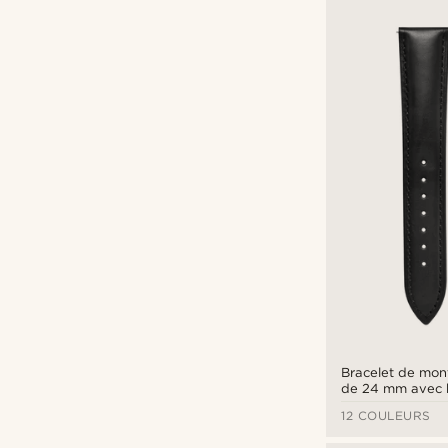
Types de personnalisation
Gravure
(3)
Bracelet de mont
de 24 mm avec b
Système de fixat
12 COULEURS