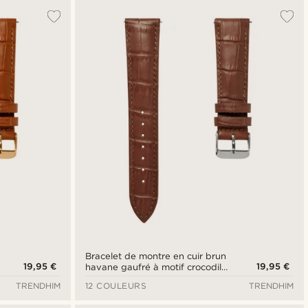
Bracelet de montre en cuir brun
19,95 €
19,95 €
havane gaufré à motif crocodile
24 mm avec boucle argentée -
TRENDHIM
12 COULEURS
TRENDHIM
Attache rapide