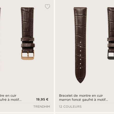
re en cuir
Bracelet de montre en cuir
19,95 €
ufré à motif
marron foncé gaufré à motif
 mm avec
crocodile de 24 mm avec
TRENDHIM
12 COULEURS
 - Attache
boucle noire - Attache rapide