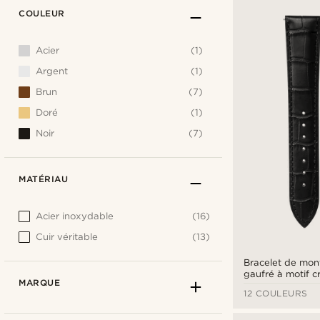
COULEUR
Acier
(1)
Argent
(1)
Brun
(7)
Doré
(1)
Noir
(7)
MATÉRIAU
Acier inoxydable
(16)
Cuir véritable
(13)
Bracelet de mont
gaufré à motif 
MARQUE
avec boucle arg
12 COULEURS
rapide