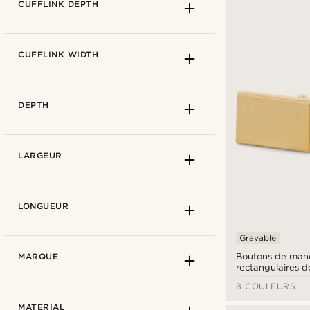
CUFFLINK DEPTH
CUFFLINK WIDTH
DEPTH
LARGEUR
LONGUEUR
Gravable
Boutons de man
MARQUE
rectangulaires d
Min
8 COULEURS
Max
6 mm
(3)
MATERIAL