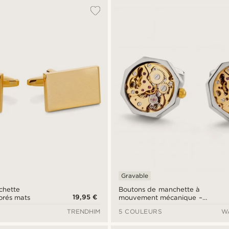
Gravable
chette
Boutons de manchette à
19,95 €
orés mats
mouvement mécanique –
boîtier argenté et cadran doré
TRENDHIM
5 COULEURS
W