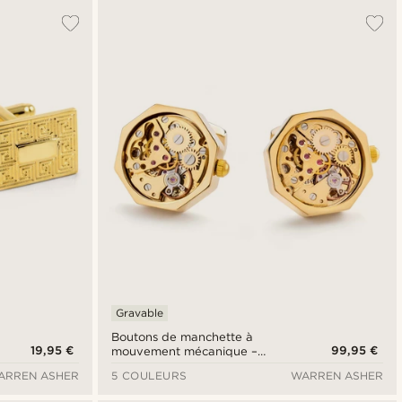
Gravable
Boutons de manchette à
19,95 €
99,95 €
mouvement mécanique –
boîtier doré et cadran doré
ARREN ASHER
5 COULEURS
WARREN ASHER