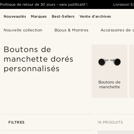
Politique de retour de 30 jours - sans justificatif !
Livraison
5
Nouveautés
Marques
Best-Sellers
Vente d'archives
Nouvelle collection
Bijoux & Montres
Accessoires de 
Boutons de
manchette dorés
personnalisés
Boutons de
manchette
FILTRES
19 PRODUITS