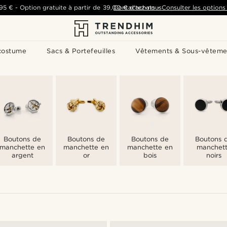
,95 €
-
Option gratuite à partir de
39,00 €
Contactez-nous
d'achats
-
Consulter les options 
costume
Sacs & Portefeuilles
Vêtements & Sous-vêteme
Boutons de
Boutons de
Boutons de
Boutons 
manchette en
manchette en
manchette en
manchet
argent
or
bois
noirs