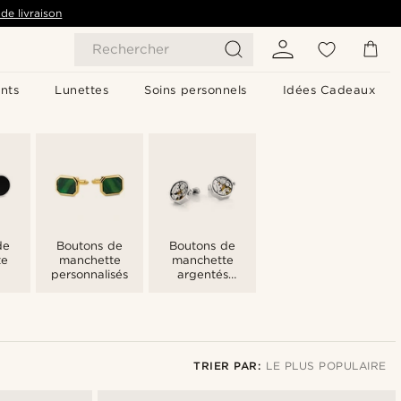
de livraison
Rechercher
nts
Lunettes
Soins personnels
Idées Cadeaux
de
Boutons de
Boutons de
te
manchette
manchette
personnalisés
argentés
personnalisés
TRIER PAR:
LE PLUS POPULAIRE