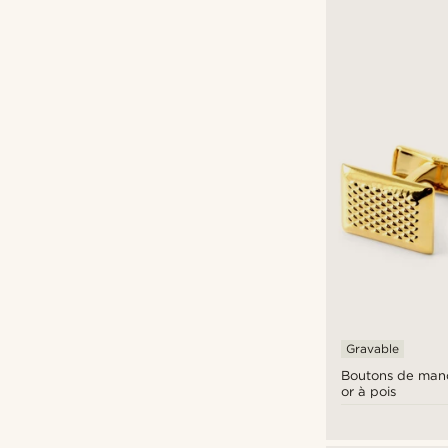
Alliages
(13)
Cuivre
(3)
Argent sterling 925
(1)
Revêtement PVD en or 14 carats
(1)
Non
(8)
SURFACE FINISH
Brillant
(18)
Types de personnalisation
Brossé
(4)
Gravure
(19)
€
€
Boutons de manchette
(19)
Gravable
Boutons de manc
or à pois