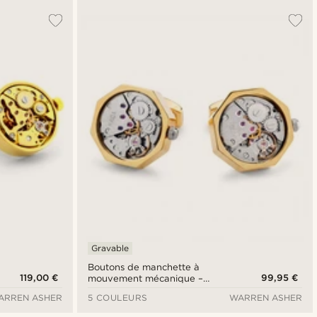
Gravable
Boutons de manchette à
119,00 €
99,95 €
mouvement mécanique –
boîtier doré et cadran argenté
ARREN ASHER
5 COULEURS
WARREN ASHER