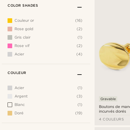
COLOR SHADES
Couleur or
(16)
Rose gold
(2)
Gris clair
(1)
Rose vif
(2)
Acier
(4)
COULEUR
Acier
(1)
Argent
(3)
Gravable
Blanc
(1)
Boutons de manc
incurvés dorés
Doré
(19)
4 COULEURS