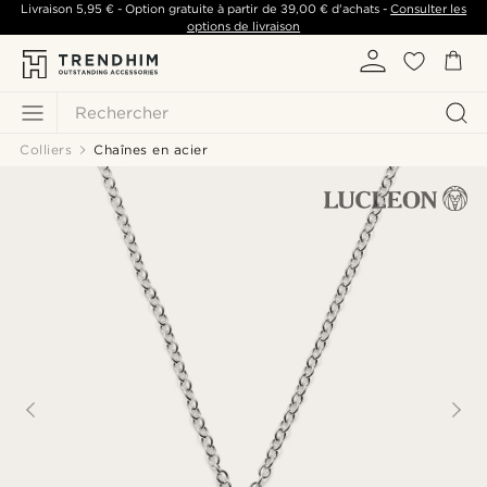
Livraison
5,95 €
- Option gratuite à partir de
39,00 €
d'achats -
Consulter les
options de livraison
Rechercher
Colliers
Chaînes en acier