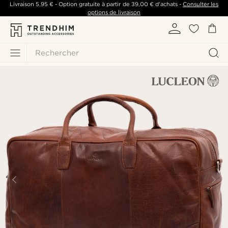
Livraison
5,95 €
- Option gratuite à partir de
39,00 €
d'achats -
Consulter les
options de livraison
Rechercher