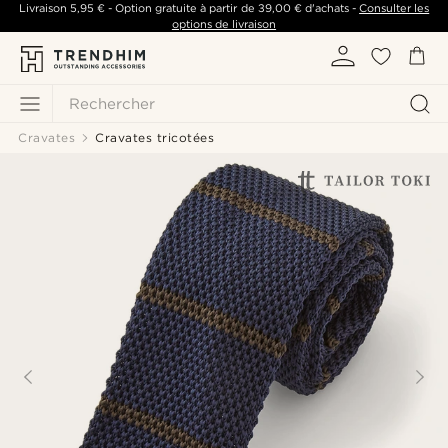
Livraison
5,95 €
- Option gratuite à partir de
39,00 €
d'achats -
Consulter les
options de livraison
Rechercher
Cravates
Cravates tricotées