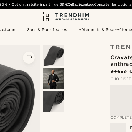
,95 €
-
Option gratuite à partir de
39,00 €
Contactez-nous
d'achats
-
Consulter les options 
costume
Sacs & Portefeuilles
Vêtements & Sous-vêteme
Cravate
anthrac
4
CHOISISSE
COMPLÉTE