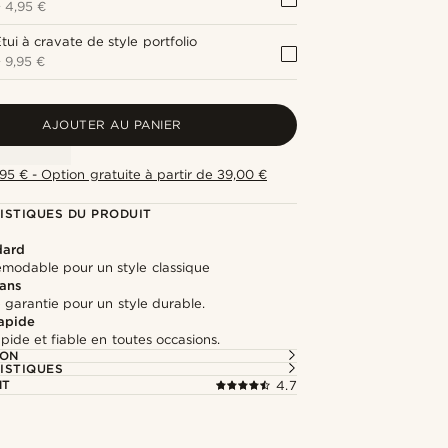
+
4,95 €
tui à cravate de style portfolio
+
9,95 €
AJOUTER AU PANIER
,95 € - Option gratuite à partir de 39,00 €
ISTIQUES DU PRODUIT
dard
modable pour un style classique
 ans
 garantie pour un style durable.
rapide
apide et fiable en toutes occasions.
ION
ISTIQUES
NT
4.7