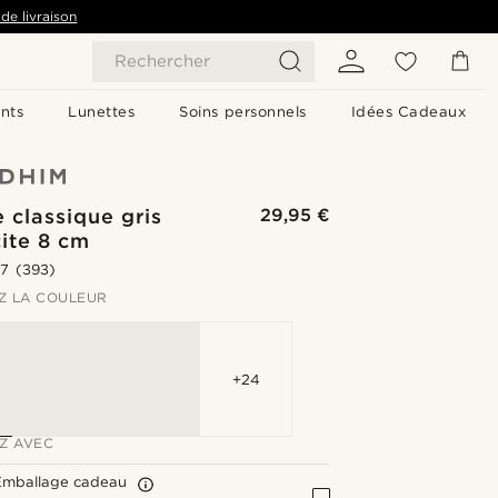
de livraison
Rechercher
nts
Lunettes
Soins personnels
Idées Cadeaux
 classique gris
29,95 €
ite 8 cm
.7
(393)
Z LA COULEUR
+24
Z AVEC
Emballage cadeau