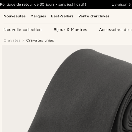
Politique de retour de 30 jours - sans justificatif !
Livraison
5
Nouveautés
Marques
Best-Sellers
Vente d'archives
Nouvelle collection
Bijoux & Montres
Accessoires de 
Cravates
Cravates unies