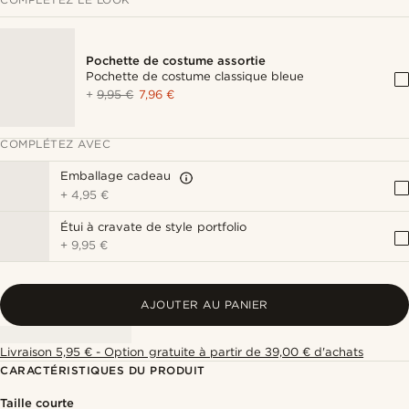
Pochette de costume assortie
Pochette de costume classique bleue
+
9,95 €
7,96 €
COMPLÉTEZ AVEC
Emballage cadeau
+
4,95 €
Étui à cravate de style portfolio
+
9,95 €
AJOUTER AU PANIER
Livraison 5,95 € - Option gratuite à partir de 39,00 € d'achats
CARACTÉRISTIQUES DU PRODUIT
Taille courte