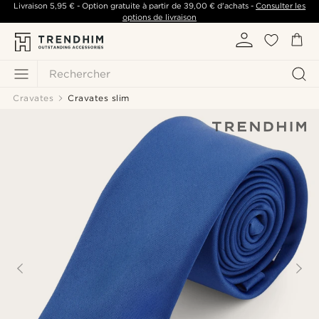
Livraison
5,95 €
- Option gratuite à partir de
39,00 €
d'achats -
Consulter les
options de livraison
Rechercher
Cravates
Cravates slim