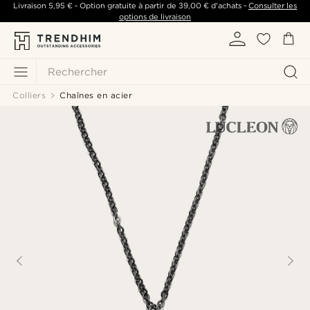
Livraison
5,95 €
- Option gratuite à partir de
39,00 €
d'achats -
Consulter les
options de livraison
Rechercher
Colliers
Chaînes en acier