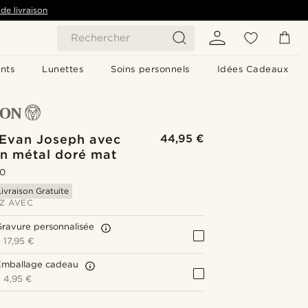
de livraison
Rechercher
nts
Lunettes
Soins personnels
Idées Cadeaux
 Evan Joseph avec
44,95 €
en métal doré mat
.0
Livraison Gratuite
Z AVEC
ravure personnalisée
+
17,95 €
Emballage cadeau
+
4,95 €