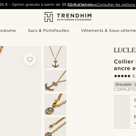
,95 €
-
Option gratuite à partir de
39,00 €
Contactez-nous
d'achats
-
Consulter les options 
costume
Sacs & Portefeuilles
Vêtements & Sous-vêteme
Collier
ancre 
5
Gravable
COMPLÉTE
G