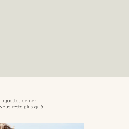
F
plaquettes de nez
e vous reste plus qu'à