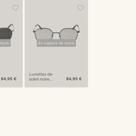
stock
En rupture de stock
Lunettes de
84,95 €
84,95 €
soleil noires
Willem Thea
à verres
rouges