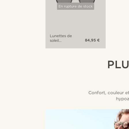
En rupture de stock
Lunettes de
84,95 €
soleil
argentées
Wylie Thea
à verres
polarisés
PLU
verts
Confort, couleur e
hypoal