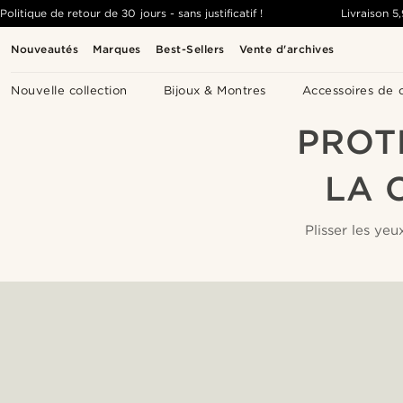
Politique de retour de 30 jours - sans justificatif !
Livraison
5
Nouveautés
Marques
Best-Sellers
Vente d'archives
Nouvelle collection
Bijoux & Montres
Accessoires de 
PROT
LA 
Plisser les ye