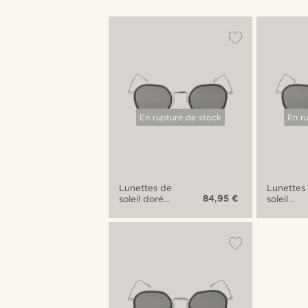
En rupture de stock
En r
Lunettes de
Lunettes
84,95 €
soleil dorées
soleil
Wylie Thea
argentée
à verres
Wylie Th
polarisés
à verres
verts
polarisés
verts
dégradé