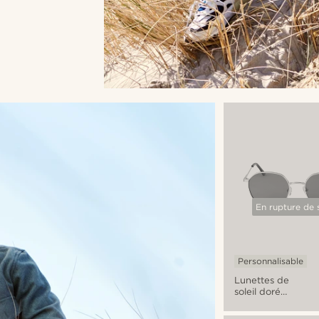
En rupture de 
Personnalisable
Lunettes de
soleil dorées
Willem Thea
à verres