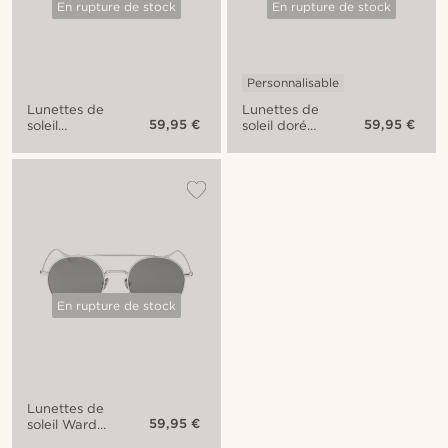
En rupture de stock
En rupture de stock
Personnalisable
Lunettes de
Lunettes de
59,95 €
59,95 €
soleil
soleil dorées
argentées
Wolcott
Ward Thea
Thea dorées
à verres gris
à verres
bruns
En rupture de stock
Lunettes de
59,95 €
soleil Ward
dorées Thea