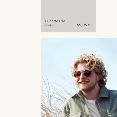
Lunettes de
59,95 €
soleil
aviateur
dorées Wells
Thea à
verres gris