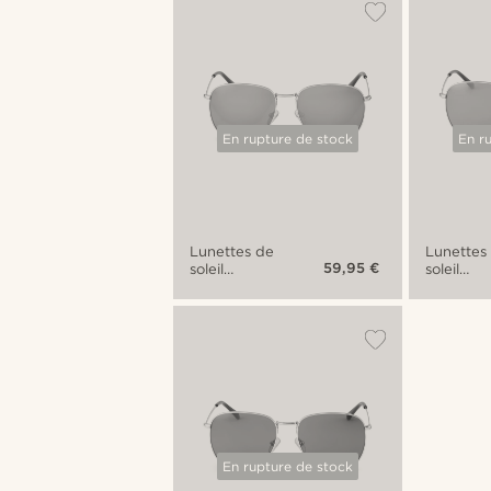
En rupture de stock
En r
Lunettes de
Lunettes
59,95 €
soleil
soleil
aviateur
aviateur
argentées
argentée
Wells Thea à
Wells Th
verres bleus
verres gr
miroir
En rupture de stock