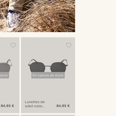
stock
En rupture de stock
Lunettes de
84,95 €
84,95 €
soleil noires
Willem Thea
à verres gris