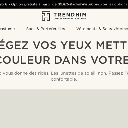
,95 €
-
Option gratuite à partir de
39,00 €
Contactez-nous
d'achats
-
Consulter les options 
costume
Sacs & Portefeuilles
Vêtements & Sous-vêteme
ÉGEZ VOS YEUX METT
COULEUR DANS VOTRE
ux vous donne des rides. Les lunettes de soleil, non. Passez l
confortable.