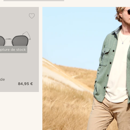
à verres
bruns
upture de stock
 de
84,95 €
s
ea
s