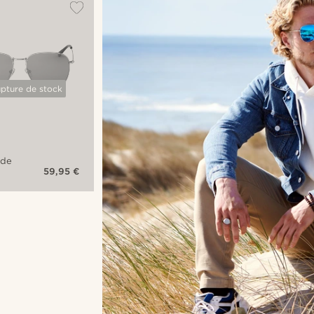
upture de stock
 de
59,95 €
s
ea à
is