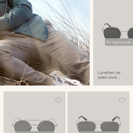
bruns
En rupture de 
Lunettes de
soleil dorées
Willem Thea
à verres gris