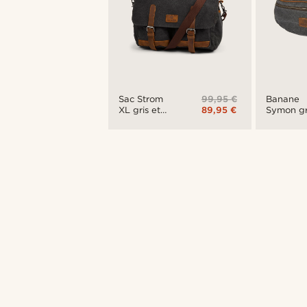
99,95 €
Sac Strom
Banane
89,95 €
XL gris et
Symon gr
havane
& brun
pour
havane
appareil
photo