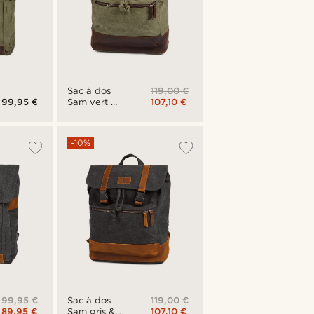
119,00 €
Sac à dos
99,95 €
107,10 €
Sam vert et
marron
-10%
99,95 €
119,00 €
Sac à dos
89,95 €
107,10 €
Sam gris &