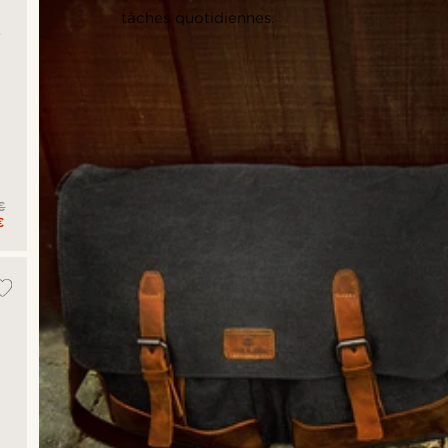
tâches quotidiennes.
€
€