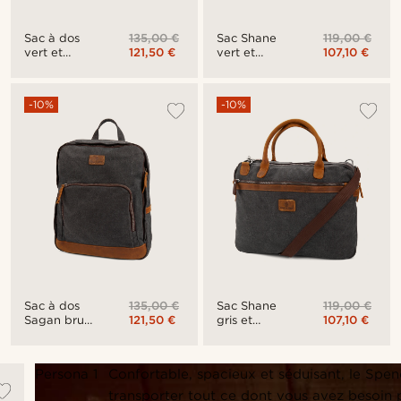
135,00 €
119,00 €
Sac à dos
Sac Shane
121,50 €
107,10 €
vert et
vert et
marron de
marron
Sagan
pour
ordinateur
-10%
-10%
portable
135,00 €
119,00 €
Sac à dos
Sac Shane
121,50 €
107,10 €
Sagan brun
gris et
et gris
havane
pour
ordinateur
Persona 1
Confortable, spacieux et séduisant, le Spe
portable
transporter tout ce dont vous avez besoin