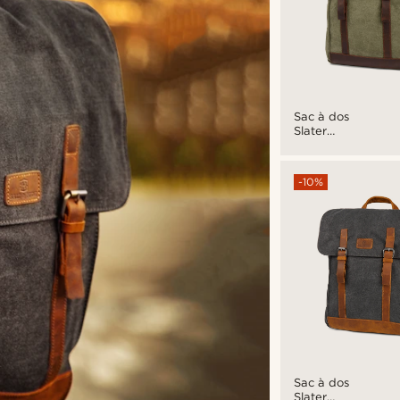
Sac à dos
Slater
Classic vert
et brun
-10%
Sac à dos
Slater