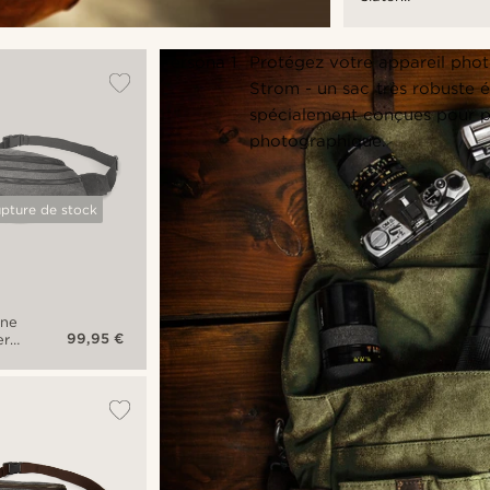
Classic gris
et havane
Persona 1
Protégez votre appareil photo
Strom - un sac très robuste
spécialement conçues pour 
photographique.
upture de stock
ane
99,95 €
rt
n