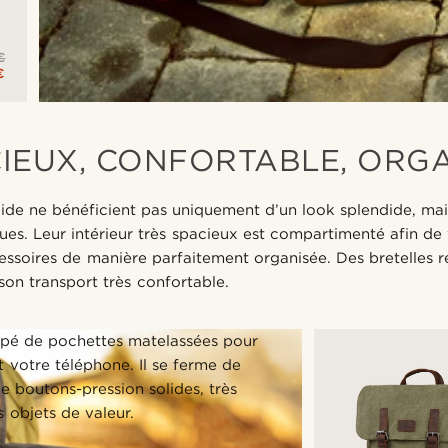
€
€
IEUX, CONFORTABLE, ORG
Hide ne bénéficient pas uniquement d’un look splendide, mai
es. Leur intérieur très spacieux est compartimenté afin de
essoires de manière parfaitement organisée. Des bretelles 
son transport très confortable.
uipé de pochettes matelassées pour
t votre téléphone. Il se ferme de
e boutons-pression solides, très
 objets de valeur.