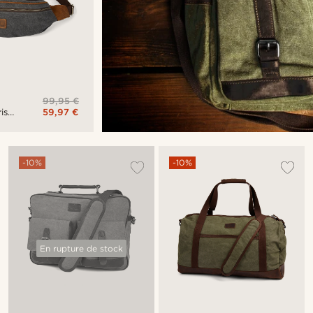
99,95 €
59,97 €
is
-10%
-10%
En rupture de stock