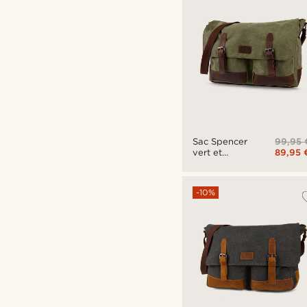
99,95 
Sac Spencer
89,95 
vert et
marron pour
ordinateur
portable
-10%