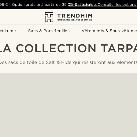
,95 €
-
Option gratuite à partir de
39,00 €
Contactez-nous
d'achats
-
Consulter les options 
costume
Sacs & Portefeuilles
Vêtements & Sous-vêteme
LA COLLECTION TARP
Des sacs de toile de Salt & Hide qui résisteront aux éléments