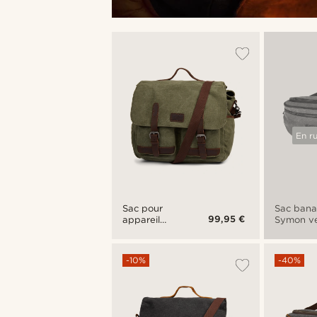
En r
Sac pour
Sac ban
99,95 €
appareil
Symon ve
photo Strom
et marro
XL vert et
marron
-10%
-40%