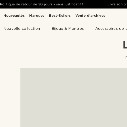
Politique de retour de 30 jours - sans justificatif !
Livraison
5
Nouveautés
Marques
Best-Sellers
Vente d'archives
Nouvelle collection
Bijoux & Montres
Accessoires de 