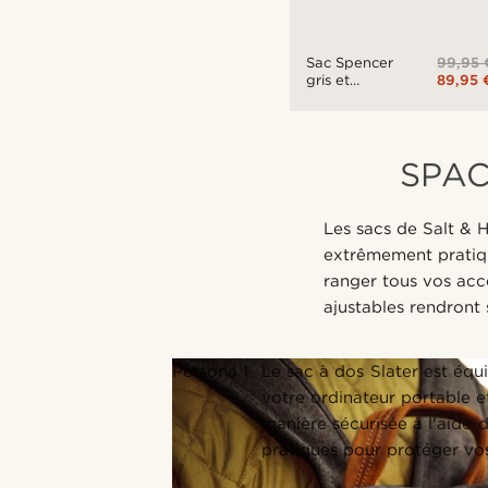
99,95 
Sac Spencer
89,95 
gris et
havane
pour
ordinateur
portable
SPAC
Les sacs de Salt & 
extrêmement pratiqu
ranger tous vos acc
ajustables rendront 
Persona 1
Le sac à dos Slater est éq
votre ordinateur portable e
manière sécurisée à l'aide d
pratiques pour protéger vos