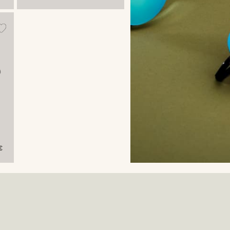
aviateur
vert olive
Ambit
€