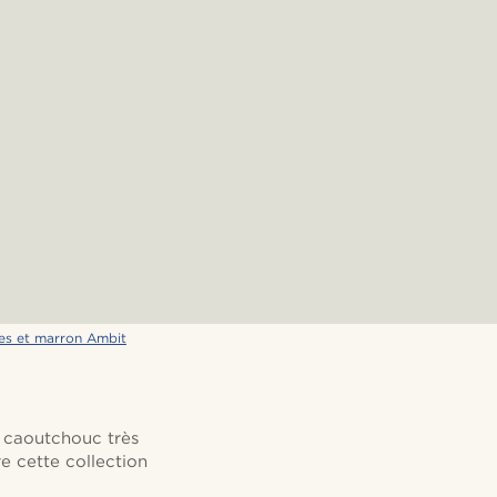
ées et marron Ambit
n caoutchouc très
e cette collection