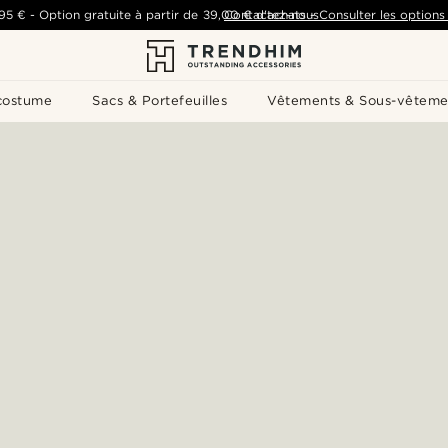
,95 €
-
Option gratuite à partir de
39,00 €
Contactez-nous
d'achats
-
Consulter les options 
costume
Sacs & Portefeuilles
Vêtements & Sous-vêteme