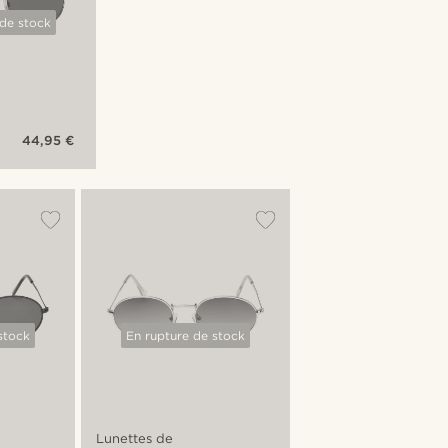
 de stock
44,95 €
stock
En rupture de stock
Lunettes de