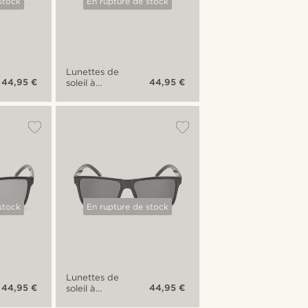
stock
En rupture de stock
Lunettes de
44,95 €
44,95 €
soleil à
verres
mirroirs
turquoise
Ambit
stock
En rupture de stock
Lunettes de
44,95 €
44,95 €
soleil à
reflets