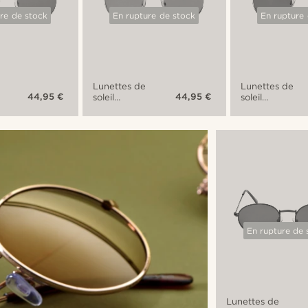
re de stock
En rupture de stock
En rupture
Lunettes de
Lunettes de
44,95 €
44,95 €
soleil
soleil
aviateur
aviateur
rondes
rondes
miroir Ambit
dorées
Ambit
En rupture de 
Lunettes de