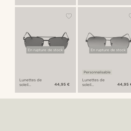
aviateur
aviateur
mirroir
dégradé
Ambit
noir Ambit
En rupture de stock
En rupture de stock
Personnalisable
Lunettes de
Lunettes de
44,95 €
44,95 
soleil
soleil
aviateur
aviateur
noires
bleue Ambit
Ambit