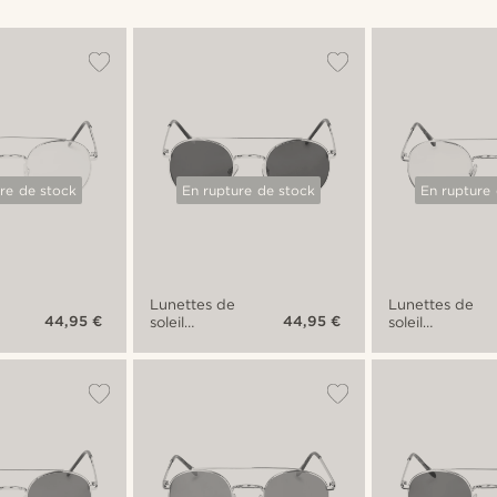
re de stock
En rupture de stock
En rupture
Lunettes de
Lunettes de
44,95 €
44,95 €
soleil
soleil
aviateur
aviateur
rondes
rondes
argentées
dorées à
Ambit
verres
s
transparents
Ambit