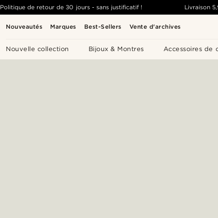
Politique de retour de 30 jours - sans justificatif !
Livraison
5
Nouveautés
Marques
Best-Sellers
Vente d'archives
Nouvelle collection
Bijoux & Montres
Accessoires de 