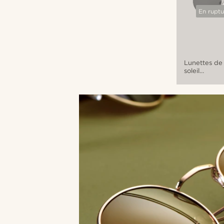
En ruptu
Lunettes de
soleil
aviateur
rondes
argentées
et bleues
Ambit