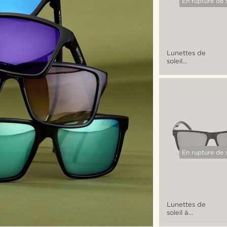
En rupture de 
Lunettes de
soleil
dégradées
marron
Ambit
En rupture de 
Lunettes de
soleil à
verres