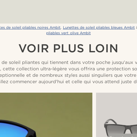
es de soleil pliables noires Ambit
,
Lunettes de soleil pliables bleues Ambit
pliables vert olive Ambit
VOIR PLUS LOIN
 de soleil pliantes qui tiennent dans votre poche jusqu'aux 
cette collection ultra-légère vous offrira une protection so
ceptionnelle et de nombreux styles aussi singuliers que votr
llez commencer aujourd'hui et celle qui vous attend juste de