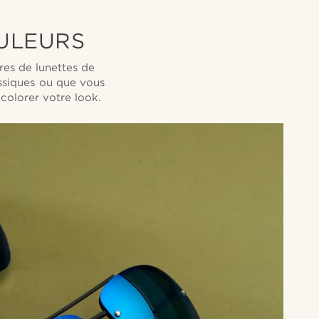
violets
Ambit
OULEURS
res de lunettes de
assiques ou que vous
 colorer votre look.