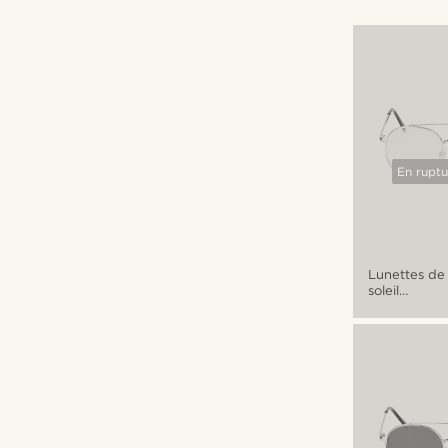
En ruptu
Lunettes de
soleil
aviateur
rondes
argentées à
verres
transparent
Ambit